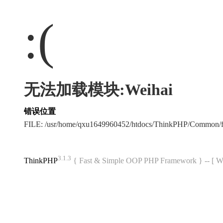
:(
无法加载模块:Weihai
错误位置
FILE: /usr/home/qxu1649960452/htdocs/ThinkPHP/Common/
3.1.3
ThinkPHP
{ Fast & Simple OOP PHP Framework } -- 