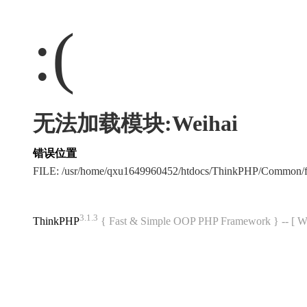
:(
无法加载模块:Weihai
错误位置
FILE: /usr/home/qxu1649960452/htdocs/ThinkPHP/Common/
3.1.3
ThinkPHP
{ Fast & Simple OOP PHP Framework } -- 