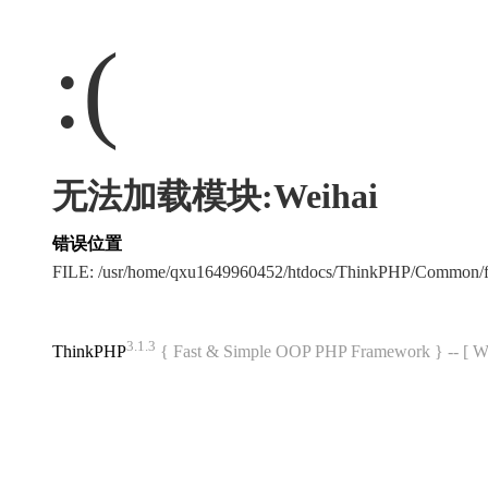
:(
无法加载模块:Weihai
错误位置
FILE: /usr/home/qxu1649960452/htdocs/ThinkPHP/Common/
3.1.3
ThinkPHP
{ Fast & Simple OOP PHP Framework } -- 