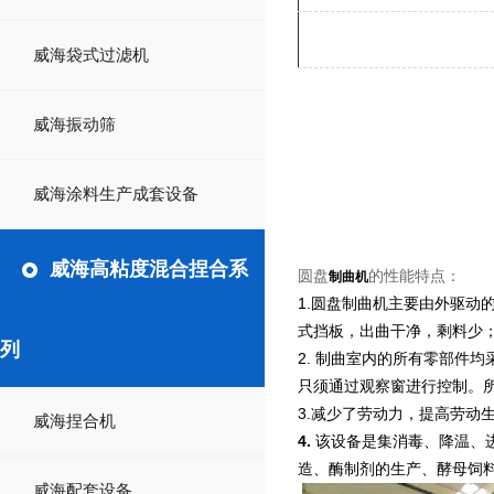
威海袋式过滤机
威海振动筛
威海涂料生产成套设备
威海高粘度混合捏合系
圆盘
制曲机
的性能特点：
1.圆盘制曲机主要由外驱动
式挡板，出曲干净，剩料少
列
2. 制曲室内的所有零部件
只须通过观察窗进行控制。
3.减少了劳动力，提高劳
威海捏合机
4.
该设备是集消毒、降温、
造、酶制剂的生产、酵母饲
威海配套设备